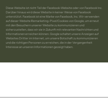
Diese Website ist nicht Teil der Facebook-Website oder von Facebook Inc. 
Darüber hinaus wird diese Website in keiner Weise von Facebook 
unterstützt. Facebook ist eine Marke von Facebook, Inc. Wir verwenden 
auf dieser Website Remarketing-Pixel/Cookies von Google, um erneut 
mit den Besuchern unserer Website zu kommunizieren und 
sicherzustellen, dass wir sie in Zukunft mit relevanten Nachrichten und 
Informationen erreichen können. Google schaltet unsere Anzeigen auf 
Websites Dritter im Internet, um unsere Botschaft zu kommunizieren 
und die richtigen Personen zu erreichen, die in der Vergangenheit 
Interesse an unseren Informationen gezeigt haben.